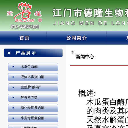
新闻中心
木瓜蛋白酶
液体木瓜蛋白酶
宝莲牌“酶清”
概述
:
酵母营养盐
木瓜蛋白酶
糖化专用复合酶
的肉类及其
天然水解蛋
小麦专用复合酶