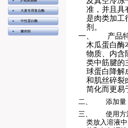
及真空冷冻
β-葡聚糖酶
准，并且具
大麦专用复合酶
是肉类加工
中性蛋白酶
剂。
嫩肉粉
一、
产品
木瓜蛋白酶
物质、内含
类中筋腱的
球蛋白降解
和肌丝碎裂
简化而更易
二、
添加量
三、
使用方
类放入溶液中