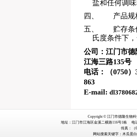
盐和任何调味
四、
产品规
五、
贮存条
氏度
条件下，
公司：江门市德
江海三路
135
号
电话：（
0750
）
863
E-mail:
dl378068
Copyright © 江门市德隆生物科技有
地址：江门市江海区金溪二横路116号1栋 电话：冯小姐 1
传真：（07
网站搜索关键字：
木瓜蛋白